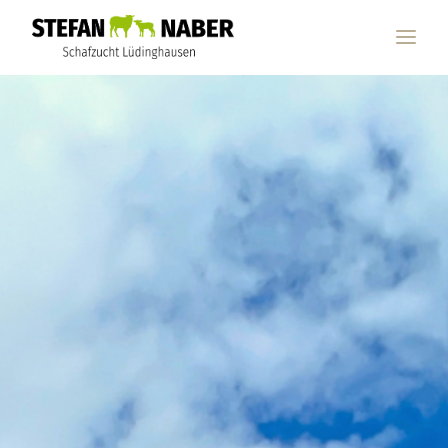
ÜBER MICH
PRODUKTE
BIO-QUALITÄT
BESTELLUNG
GALERIE
MEINUNGEN
KONTAKT & ANFAHRT
E-MAIL
TELEFON